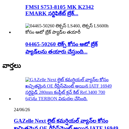
FMSI S753-8105 MK K2342
EMARK సర్టిఫికేట్ బ్రేక్...
04465-50260 లెక్స్ కోసం ఆటో బ్రేక్
ప్యాడ్‌లను తయారు చేస్తుంది...
వార్తలు
24/06/26
GAZelle Next లైట్ కమర్షియల్ వ్యాన్‌ల కోసం
ఖచ్చితమైన OE రీప్లేస్‌మెంట్ అయిన IATF 16949