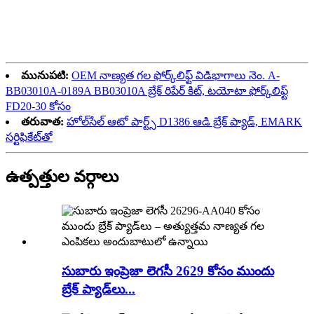
మునుపటి:
OEM నాణ్యత గల ఫోర్క్‌లిఫ్ట్ విడిభాగాలు నెం. A-
BB03010A-0189A BB03010A బ్రేక్ రిపేర్ కిట్, టయోటా ఫోర్క్‌లిఫ్ట్
FD20-30 కోసం
తరువాత:
హోల్‌సేల్ ఆటో పార్ట్స్ D1386 ఆడి బ్రేక్ ప్యాడ్, EMARK
సర్టిఫికేట్‌తో
ఉత్పత్తుల వర్గాలు
సుబారు ఇంప్రెజా లెగసీ 2629 కోసం ముందు
బ్రేక్ ప్యాడ్‌లు...