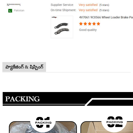
ప్యాకేజింగ్ & షిప్పింగ్