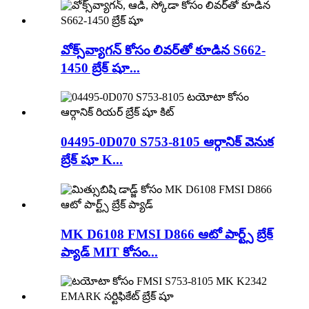
వోక్స్‌వ్యాగన్ కోసం లివర్‌తో కూడిన S662-
1450 బ్రేక్ షూ...
04495-0D070 S753-8105 ఆర్గానిక్ వెనుక
బ్రేక్ షూ K...
MK D6108 FMSI D866 ఆటో పార్ట్స్ బ్రేక్
ప్యాడ్ MIT కోసం...