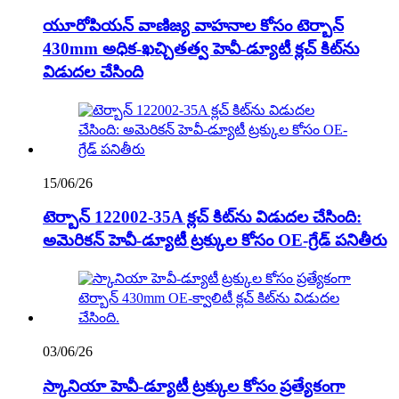
యూరోపియన్ వాణిజ్య వాహనాల కోసం టెర్బాన్
430mm అధిక-ఖచ్చితత్వ హెవీ-డ్యూటీ క్లచ్ కిట్‌ను
విడుదల చేసింది
15/06/26
టెర్బాన్ 122002-35A క్లచ్ కిట్‌ను విడుదల చేసింది:
అమెరికన్ హెవీ-డ్యూటీ ట్రక్కుల కోసం OE-గ్రేడ్ పనితీరు
03/06/26
స్కానియా హెవీ-డ్యూటీ ట్రక్కుల కోసం ప్రత్యేకంగా