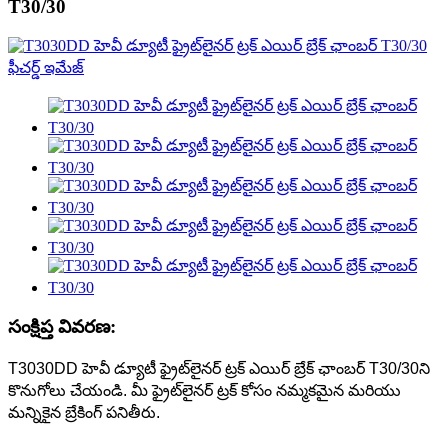
T30/30
సంక్షిప్త వివరణ:
T3030DD హెవీ డ్యూటీ ఫ్రైట్‌లైనర్ ట్రక్ ఎయిర్ బ్రేక్ ఛాంబర్ T30/30ని
కొనుగోలు చేయండి. మీ ఫ్రైట్‌లైనర్ ట్రక్ కోసం నమ్మకమైన మరియు
మన్నికైన బ్రేకింగ్ పనితీరు.