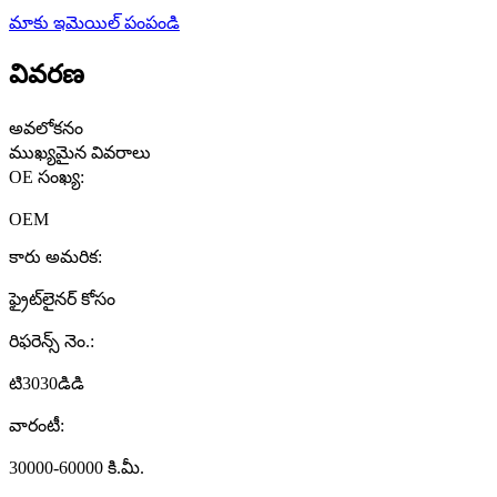
మాకు ఇమెయిల్ పంపండి
వివరణ
అవలోకనం
ముఖ్యమైన వివరాలు
OE సంఖ్య:
OEM
కారు అమరిక:
ఫ్రైట్‌లైనర్ కోసం
రిఫరెన్స్ నెం.:
టి3030డిడి
వారంటీ:
30000-60000 కి.మీ.