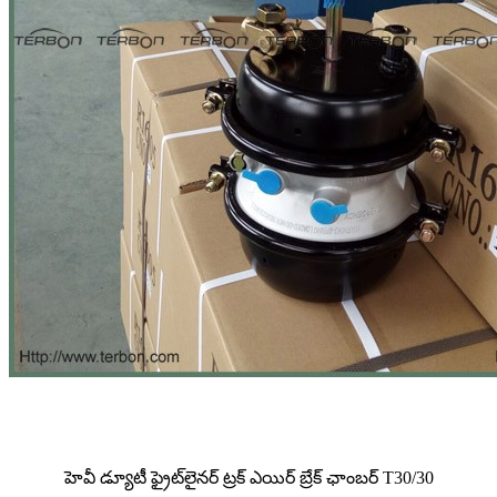
హెవీ డ్యూటీ ఫ్రైట్‌లైనర్ ట్రక్ ఎయిర్ బ్రేక్ ఛాంబర్ T30/30