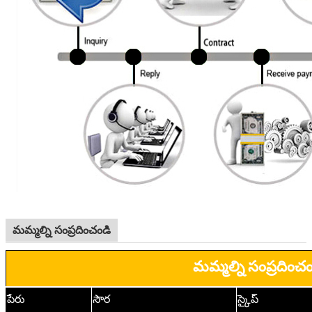
మమ్మల్ని సంప్రదించండి
మమ్మల్ని సంప్రదించం
పేరు
సౌర
స్కైప్