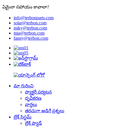
ఏమైనా సహాయం కావాలా?
info@terbonparts.com
solar@terbon.com
miky@terbon.com
mia@terbon.com
fanny@terbon.com
మా గురించి
ఫ్యాక్టరీ పర్యటన
ధృవీకరణ
వార్తలు
తరచుగా అడిగే ప్రశ్నలు
బ్రేక్ సిస్టమ్
బ్రేక్ ప్యాడ్