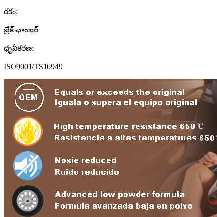
రకం:
బ్రేక్ ఛాంబర్
ధృవీకరణ:
ISO9001/TS16949