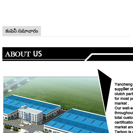
కంపెనీ సమాచారం