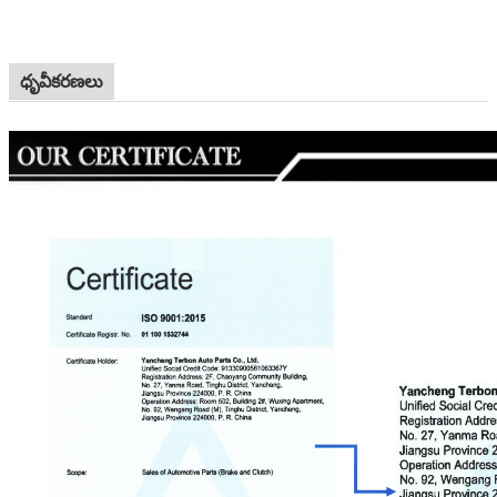
ధృవీకరణలు