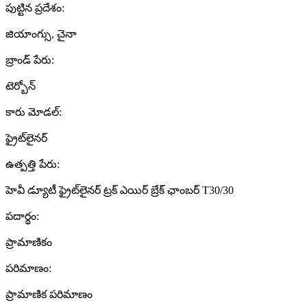
పుట్టిన ప్రదేశం:
జియాంగ్సు, చైనా
బ్రాండ్ పేరు:
టెర్బోన్
కారు మోడల్:
ఫ్రైట్‌లైనర్
ఉత్పత్తి పేరు:
హెవీ డ్యూటీ ఫ్రైట్‌లైనర్ ట్రక్ ఎయిర్ బ్రేక్ ఛాంబర్ T30/30
పదార్థం:
ప్రామాణికం
పరిమాణం:
ప్రామాణిక పరిమాణం