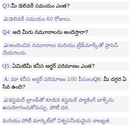
Q
3
:
మీ డెలివరీ సమయం ఎంత?
ఎ:
డెలివరీ సమయం 60 రోజులు.
Q
4
:
అది
మీరు నమూనాలను అందిస్తారా?
ఎ:
అందించిన నమూనాలు మరియు ట్రేడ్‌మార్క్‌తో ప్రాసెస్
చేయగలరు.
Q
5
:
ఏమిటి
మీ కనీస ఆర్డర్ పరిమాణం ఎంత?
A:
మా కనీస ఆర్డర్ పరిమాణం 100 పీసులు
Q
6
:
మీ దగ్గర ఏ
సేవ ఉంది?
ఎ:
కస్టమర్ బ్రాండ్‌తో కూడిన కస్టమర్ ప్యాకింగ్ బాక్స్‌ను
ఉపయోగించుకోవచ్చు. పోటీ ధర.
మరియు పోటీ మార్కెట్‌లో విశ్వసనీయమైన నాణ్యత.