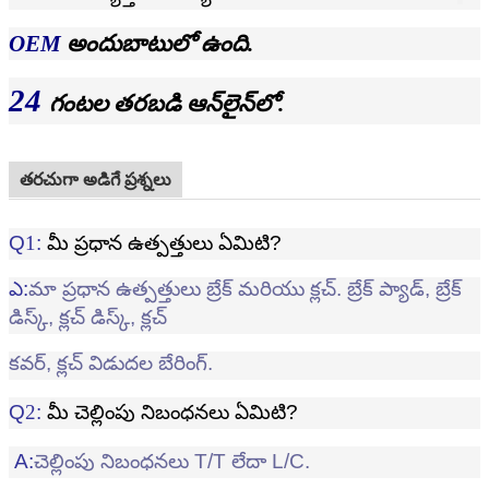
OEM
అందుబాటులో ఉంది.
24
గంటల తరబడి ఆన్‌లైన్‌లో.
తరచుగా అడిగే ప్రశ్నలు
Q
1
:
మీ ప్రధాన ఉత్పత్తులు ఏమిటి?
ఎ:
మా ప్రధాన ఉత్పత్తులు బ్రేక్ మరియు క్లచ్. బ్రేక్ ప్యాడ్, బ్రేక్
డిస్క్, క్లచ్ డిస్క్, క్లచ్
కవర్, క్లచ్ విడుదల బేరింగ్.
Q
2
:
మీ చెల్లింపు నిబంధనలు ఏమిటి?
A:
చెల్లింపు నిబంధనలు T/T లేదా L/C.