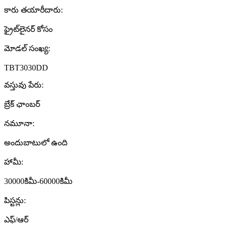
కారు తయారీదారు:
ఫ్రైట్‌లైనర్ కోసం
మోడల్ సంఖ్య:
TBT3030DD
వస్తువు పేరు:
బ్రేక్ ఛాంబర్
నమూనా:
అందుబాటులో ఉంది
హామీ:
30000కిమీ-60000కిమీ
పిస్టన్లు:
ఎఫ్/ఆర్