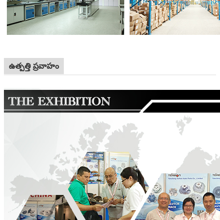
ఉత్పత్తి ప్రవాహం