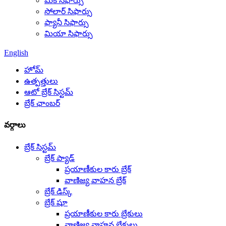
మికి సిఫార్సు
సోలార్ సిఫార్సు
ఫ్యానీ సిఫార్సు
మియా సిఫార్సు
English
హోమ్
ఉత్పత్తులు
ఆటో బ్రేక్ సిస్టమ్
బ్రేక్ ఛాంబర్
వర్గాలు
బ్రేక్ సిస్టమ్
బ్రేక్ ప్యాడ్
ప్రయాణీకుల కారు బ్రేక్
వాణిజ్య వాహన బ్రేక్
బ్రేక్ డిస్క్
బ్రేక్ షూ
ప్రయాణీకుల కారు బ్రేకులు
వాణిజ్య వాహన బ్రేకులు