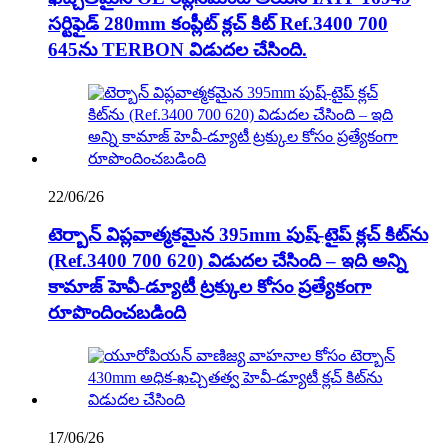
సర్టిఫైడ్ 280mm కంప్లీట్ క్లచ్ కిట్ Ref.3400 700
645ను TERBON విడుదల చేసింది.
22/06/26
టెర్బాన్ విప్లవాత్మకమైన 395mm పుష్-టైప్ క్లచ్ కిట్‌ను
(Ref.3400 700 620) విడుదల చేసింది – ఇది అన్ని
కామాజ్ హెవీ-డ్యూటీ ట్రక్కుల కోసం ప్రత్యేకంగా
రూపొందించబడింది
17/06/26