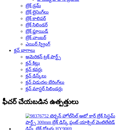
బ్రేక్ డ్రమ్
బ్రేక్ లైనింగ్‌లు
బ్రేక్ కాలిపర్
బ్రేక్ సిలిండర్
బ్రేక్ ఫ్లూయిడ్
బ్రేక్ ఛాంబర్
ఎయిర్ స్ప్రింగ్
క్లచ్ భాగాలు
అమెరికన్ ట్రక్ పార్ట్స్
క్లచ్ కిట్లు
క్లచ్ కవర్లు
క్లచ్ డిస్క్‌లు
క్లచ్ విడుదల బేరింగ్‌లు
క్లచ్ మాస్టర్ సిలిండర్లు
ఫీచర్ చేయబడిన ఉత్పత్తులు