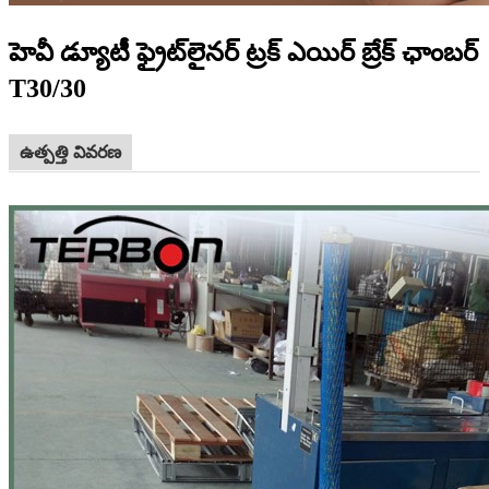
హెవీ డ్యూటీ ఫ్రైట్‌లైనర్ ట్రక్ ఎయిర్ బ్రేక్ ఛాంబర్
T30/30
ఉత్పత్తి వివరణ