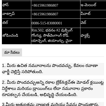
ఫోన్
ఇ-మెయిల్
+8615961986807
వాట్సాప్
వీచాట్
+8615961986807
టెల్
వెబ్
0086-515-83080001
Rm.502, భవనం #2 వుక్సింగ్
జోడించండి
గోంగ్యు, సౌత్‌వెంగాంగ్ రోడ్.
ఫ్యాక్స్
యాన్చెంగ్, జియాంగ్సు, చైనా
మా సేవలు
1. మీరు ఉచిత నమూనాలను పొందవచ్చు, కేవలం రవాణా
ఛార్జీ చెల్లిస్తే సరిపోతుంది.
2. మీరు పొందవచ్చు
అన్ని రకాల బ్రేక్
&క్లచ్
ఈ మోడల్ క్లయింట్ల
నిర్దేశాలు మరియు డ్రాయింగ్‌లు లేదా నమూనాల ప్రకారం
రూపకల్పన చేయబడి, అభివృద్ధి చేయబడింది.
3.మీరు అత్యుత్తమ నాణ్యత మరియు సేవను పొందుతారు.