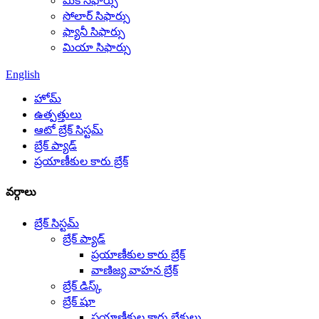
మికి సిఫార్సు
సోలార్ సిఫార్సు
ఫ్యానీ సిఫార్సు
మియా సిఫార్సు
English
హోమ్
ఉత్పత్తులు
ఆటో బ్రేక్ సిస్టమ్
బ్రేక్ ప్యాడ్
ప్రయాణీకుల కారు బ్రేక్
వర్గాలు
బ్రేక్ సిస్టమ్
బ్రేక్ ప్యాడ్
ప్రయాణీకుల కారు బ్రేక్
వాణిజ్య వాహన బ్రేక్
బ్రేక్ డిస్క్
బ్రేక్ షూ
ప్రయాణీకుల కారు బ్రేకులు