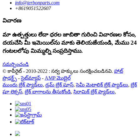
info@terbonparts.com
+8619051522607
విచారణ
మా ఉత్పత్తులు లేదా ధరల జాబితా గురించి విచారణల కోసం,
దయచేసి మీ ఇమెయిల్‌ను మాకు తెలియజేయండి, మేము 24
గంటలలోపు మిమ్మల్ని సంప్రదిస్తాము.
సమర్పించండి
© కాపీరైట్ - 2010-2022 : సర్వ హక్కులు సంరక్షించబడినవి.
హాట్
ప్రొడక్ట్స్
-
సైట్‌మ్యాప్
-
AMP మొబైల్
ముందు బ్రేక్ ప్యాడ్‌లు
,
డ్రమ్ బ్రేక్ షూస్
,
సెమీ మెటాలిక్ బ్రేక్ ప్యాడ్‌లు
,
బ్రేక్
షూ లెక్సస్
,
బ్రేక్ భాగాలను తీసుకోండి
,
సిరామిక్ బ్రేక్ ప్యాడ్‌లు
,