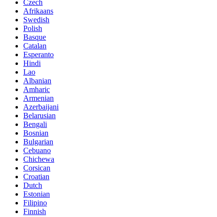
Czech
Afrikaans
Swedish
Polish
Basque
Catalan
Esperanto
Hindi
Lao
Albanian
Amharic
Armenian
Azerbaijani
Belarusian
Bengali
Bosnian
Bulgarian
Cebuano
Chichewa
Corsican
Croatian
Dutch
Estonian
Filipino
Finnish