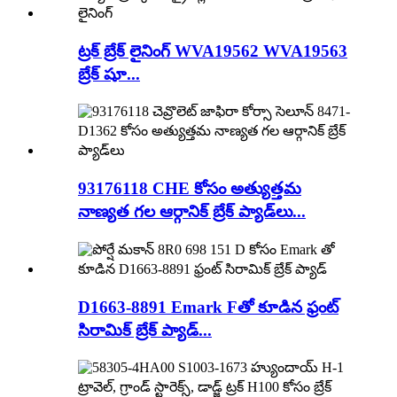
ట్రక్ బ్రేక్ లైనింగ్ WVA19562 WVA19563
బ్రేక్ షూ...
93176118 CHE కోసం అత్యుత్తమ
నాణ్యత గల ఆర్గానిక్ బ్రేక్ ప్యాడ్‌లు...
D1663-8891 Emark Fతో కూడిన ఫ్రంట్
సిరామిక్ బ్రేక్ ప్యాడ్...