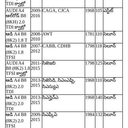
TDI క్వాట్రో
AUDI A4
2009-
CAGA, CJCA
1968
105
ఎస్టేట్
ఆల్‌రోడ్ B8
2016
(8KH) 2.0
TDI క్వాట్రో
ఆడి A4 B8
2008-
AWT
1781
110
సెలూన్
2010
(8K2) 1.8 T
ఆడి A4 B8
2007-
CABB, CDHB
1798
118
సెలూన్
2012
(8K2) 1.8
TFSI
AUDI A4
2011-
సిజెఇబి
1798
125
సెలూన్
B8 (8K2) 1.8
2015
TFSI క్వాట్రో
ఆడి A4 B8
2013-
సిజెసిడి, సిఎంఎఫ్బి,
1968
110
సెలూన్
2015
(8K2) 2.0
సిఎస్యుఎ
TDI
ఆడి A4 B8
2013-
సిఎన్హెచ్ఎ
1968
140
సెలూన్
2015
(8K2) 2.0
TDI
ఆడి A4 B8
2009-
సిఎఫ్కేఏ
1984
132
సెలూన్
2015
(8K2) 2.0
TFSI