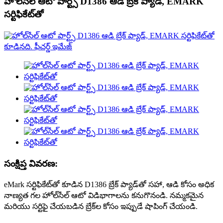
హోల్‌సేల్ ఆటో పార్ట్స్ D1386 ఆడి బ్రేక్ ప్యాడ్, EMARK
సర్టిఫికేట్‌తో
సంక్షిప్త వివరణ:
eMark సర్టిఫికేట్‌తో కూడిన D1386 బ్రేక్ ప్యాడ్‌తో సహా, ఆడి కోసం అధిక
నాణ్యత గల హోల్‌సేల్ ఆటో విడిభాగాలను కనుగొనండి. నమ్మకమైన
మరియు సర్టిఫై చేయబడిన బ్రేక్‌ల కోసం ఇప్పుడే షాపింగ్ చేయండి.