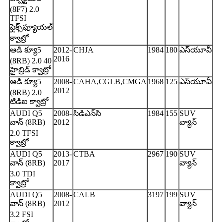
(8F7) 2.0
TFSI
ఫ్లెక్స్‌ఫ్యూయల్
క్వాట్రో
ఆడి క్యూ5
2012-
CHJA
1984
180
ఎస్‌యూవీ
2016
(8RB) 2.0 40
హైబ్రిడ్ క్వాట్రో
ఆడి క్యూ5
2008-
CAHA,CGLB,CMGA
1968
125
ఎస్‌యూవీ
2012
(8RB) 2.0
టిడిఐ క్వాట్రో
AUDI Q5
2008-
సిడిఎన్‌సి
1984
155
SUV
వాన్ (8RB)
2012
వ్యాన్
2.0 TFSI
క్వాట్రో
AUDI Q5
2013-
CTBA
2967
190
SUV
వాన్ (8RB)
2017
వ్యాన్
3.0 TDI
క్వాట్రో
AUDI Q5
2008-
CALB
3197
199
SUV
వాన్ (8RB)
2012
వ్యాన్
3.2 FSI