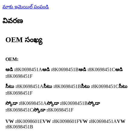
మాకు ఇమెయిల్ పంపండి
వివరణ
OEM సంఖ్య
OEM:
ఆడి :
8K0698451A
ఆడి :
8K0698451B
ఆడి :
8K0698451C
ఆడి
:
8K0698451F
సీటు :
8K0698451A
సీటు :
8K0698451B
సీటు :
8K0698451C
సీటు
:
8K0698451F
స్కోడా :
8K0698451A
స్కోడా :
8K0698451B
స్కోడా
:
8K0698451C
స్కోడా :
8K0698451F
VW :
8K0098601E
VW :
8K0098601F
VW :
8K0698451A
VW
:
8K0698451B