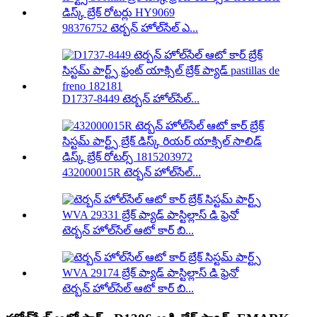
98376752 టెర్బన్ హోల్‌సేల్ ఎ...
D1737-8449 టెర్బన్ హోల్‌సేల్...
432000015R టెర్బన్ హోల్‌సేల్...
టెర్బన్ హోల్‌సేల్ ఆటో కార్ బి...
టెర్బన్ హోల్‌సేల్ ఆటో కార్ బి...