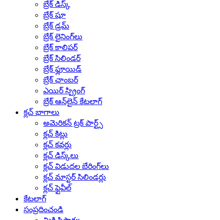
బ్రేక్ డిస్క్
బ్రేక్ షూ
బ్రేక్ డ్రమ్
బ్రేక్ లైనింగ్‌లు
బ్రేక్ కాలిపర్
బ్రేక్ సిలిండర్
బ్రేక్ ఫ్లూయిడ్
బ్రేక్ ఛాంబర్
ఎయిర్ స్ప్రింగ్
బ్రేక్ ఆన్‌లైన్ కేటలాగ్
క్లచ్ భాగాలు
అమెరికన్ ట్రక్ పార్ట్స్
క్లచ్ కిట్లు
క్లచ్ కవర్లు
క్లచ్ డిస్క్‌లు
క్లచ్ విడుదల బేరింగ్‌లు
క్లచ్ మాస్టర్ సిలిండర్లు
క్లచ్ ఫ్లైవీల్
కేటలాగ్
సంప్రదించండి